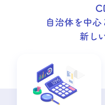
C
自治体を中心
新し