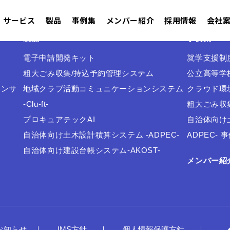
サービス
製品
事例集
メンバー紹介
採用情報
会社
製品
事例集
電子申請開発キット
就学支援制
粗大ごみ収集/持込予約管理システム
公立高等学
ョンサ
地域クラブ活動コミュニケーションシステム
クラウド環
-Clu-ft-
粗大ごみ収
プロキュアテックAI
自治体向け
自治体向け土木設計積算システム -ADPEC-
ADPEC- 
自治体向け建設台帳システム-AKOST-
メンバー紹
お知らせ
IMS方針
個人情報保護方針