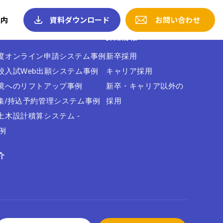
案内
資料ダウンロード
お問い合わせ
採用情報
度オンライン申請システム事例
新卒採用
校入試Web出願システム事例
キャリア採用
境へのリフトアップ事例
新卒・キャリア以外の
集/持込予約管理システム事例
採用
土木設計積算システム -
事例
介